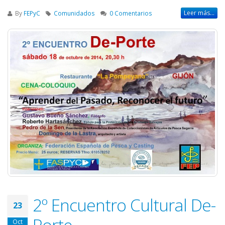
Leer más...
By
FEPyC
Comunidados
0 Comentarios
2º Encuentro Cultural De-
23
Porte
Oct