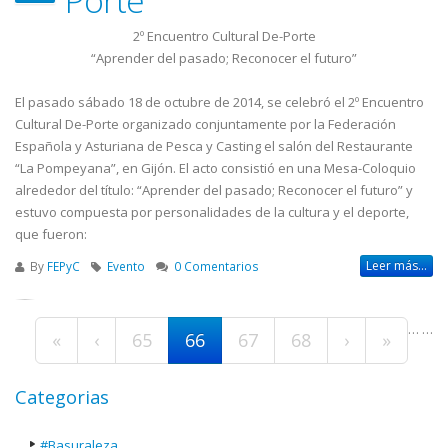
2º Encuentro Cultural De-Porte
“Aprender del pasado; Reconocer el futuro”
El pasado sábado 18 de octubre de 2014, se celebró el 2º Encuentro
Cultural De-Porte organizado conjuntamente por la Federación
Española y Asturiana de Pesca y Casting el salón del Restaurante
“La Pompeyana”, en Gijón. El acto consistió en una Mesa-Coloquio
alrededor del título: “Aprender del pasado; Reconocer el futuro” y
estuvo compuesta por personalidades de la cultura y el deporte,
que fueron:
Leer más...
By
FEPyC
Evento
0 Comentarios
Páginas
…
…
«
‹
65
66
67
68
›
»
Categorias
#Basuraleza