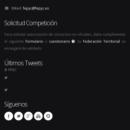
EMail:
fepyc@fepyc.es
Solicitud Competición
Para solicitar autorización de concursos no oficiales, debe cumplimentar
el siguiente
formulario
o
cuestionario
. Su
Federación Territorial
se
encargará de validarlo.
Últimos Tweets
@ FEPyC
Síguenos