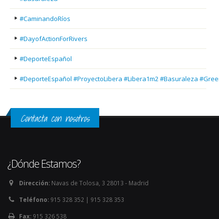
#CaminandoRíos
#DayofActionForRivers
#DeporteEspañol
#DeporteEspañol #ProyectoLibera #Libera1m2 #Basuraleza #Gree
Contacta con nosotros
¿Dónde Estamos?
Dirección:
Navas de Tolosa, 3 28013 - Madrid
Teléfono:
915 328 352 | 915 328 353
Fax:
915 326 538