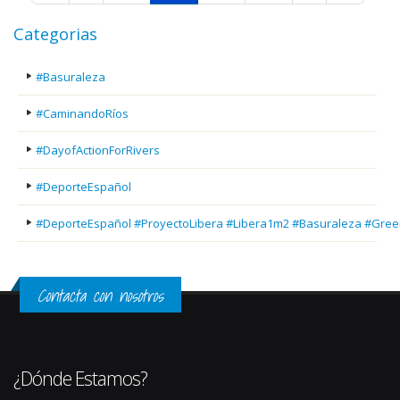
Categorias
#Basuraleza
#CaminandoRíos
#DayofActionForRivers
#DeporteEspañol
#DeporteEspañol #ProyectoLibera #Libera1m2 #Basuraleza #Gree
Contacta con nosotros
¿Dónde Estamos?