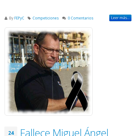
Leer más...
By
FEPyC
Competiciones
0 Comentarios
Fallece Miguel Ángel
24