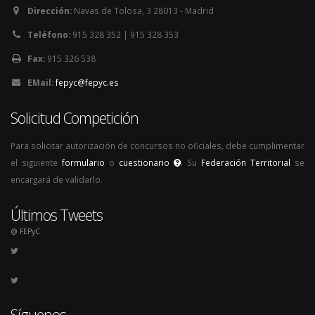
Dirección:
Navas de Tolosa, 3 28013 - Madrid
Teléfono:
915 328 352 | 915 328 353
Fax:
915 326 538
EMail:
fepyc@fepyc.es
Solicitud Competición
Para solicitar autorización de concursos no oficiales, debe cumplimentar
el siguiente
formulario
o
cuestionario
. Su
Federación Territorial
se
encargará de validarlo.
Últimos Tweets
@ FEPyC
Síguenos