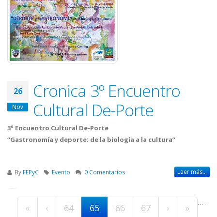
Cronica 3º Encuentro
26
Cultural De-Porte
Nov
3º Encuentro Cultural De-Porte
“Gastronomía y deporte: de la biología a la cultura”
Leer más...
By
FEPyC
Evento
0 Comentarios
Páginas
…
…
«
‹
64
65
66
67
›
»