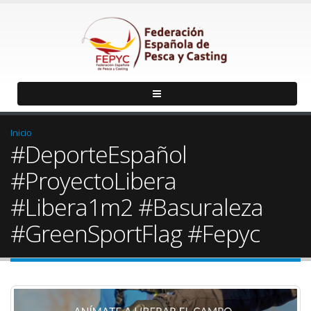
Inicio
#DeporteEspañol
#ProyectoLibera
#Libera1m2 #Basuraleza
#GreenSportFlag #Fepyc