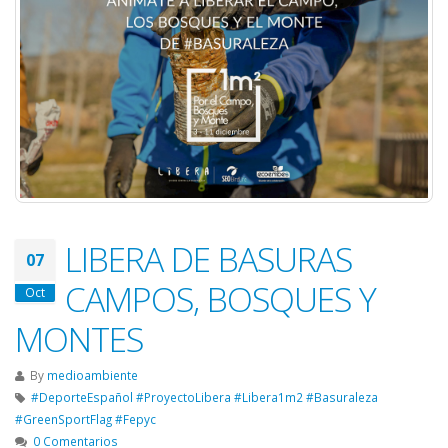
LIBERA DE BASURAS
07
CAMPOS, BOSQUES Y
Oct
MONTES
By
medioambiente
#DeporteEspañol #ProyectoLibera #Libera1m2 #Basuraleza
#GreenSportFlag #Fepyc
0 Comentarios