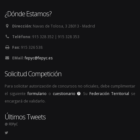
¿Dónde Estamos?
Dirección:
Navas de Tolosa, 3 28013 - Madrid
Teléfono:
915 328 352 | 915 328 353
Fax:
915 326 538
EMail:
fepyc@fepyc.es
Solicitud Competición
Para solicitar autorización de concursos no oficiales, debe cumplimentar
el siguiente
formulario
o
cuestionario
. Su
Federación Territorial
se
encargará de validarlo.
Últimos Tweets
@ FEPyC