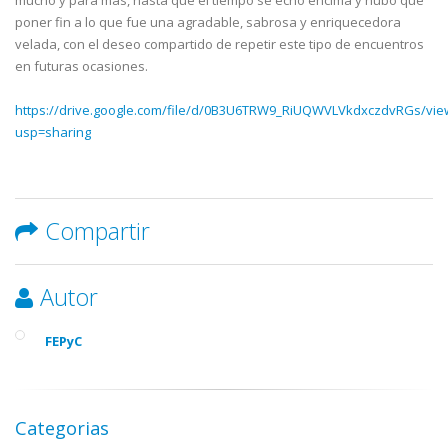
mucho y para más, hasta que el tiempo se echó encima y hubo que
poner fin a lo que fue una agradable, sabrosa y enriquecedora
velada, con el deseo compartido de repetir este tipo de encuentros
en futuras ocasiones.
https://drive.google.com/file/d/0B3U6TRW9_RiUQWVLVkdxczdvRGs/vie
usp=sharing
Compartir
Autor
FEPyC
Categorias