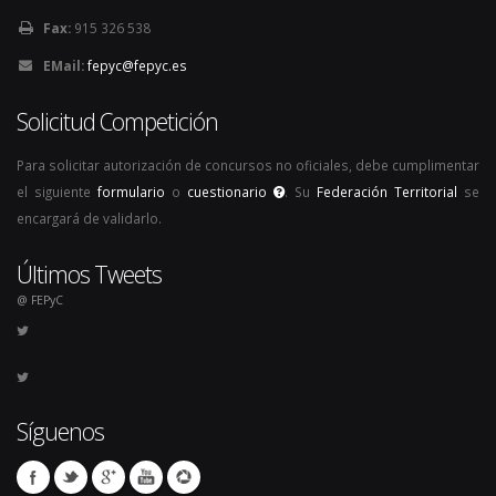
Fax:
915 326 538
EMail:
fepyc@fepyc.es
Solicitud Competición
Para solicitar autorización de concursos no oficiales, debe cumplimentar
el siguiente
formulario
o
cuestionario
. Su
Federación Territorial
se
encargará de validarlo.
Últimos Tweets
@ FEPyC
Síguenos