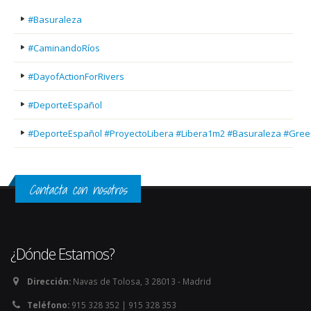
#Basuraleza
#CaminandoRíos
#DayofActionForRivers
#DeporteEspañol
#DeporteEspañol #ProyectoLibera #Libera1m2 #Basuraleza #Gree
Contacta con nosotros
¿Dónde Estamos?
Dirección:
Navas de Tolosa, 3 28013 - Madrid
Teléfono:
915 328 352 | 915 328 353