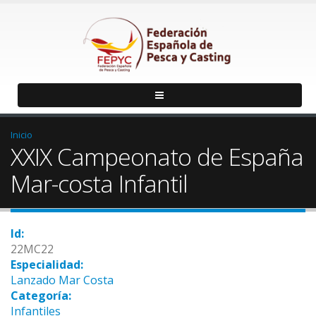
Inicio
XXIX Campeonato de España
Mar-costa Infantil
Id:
22MC22
Especialidad:
Lanzado Mar Costa
Categoría:
Infantiles