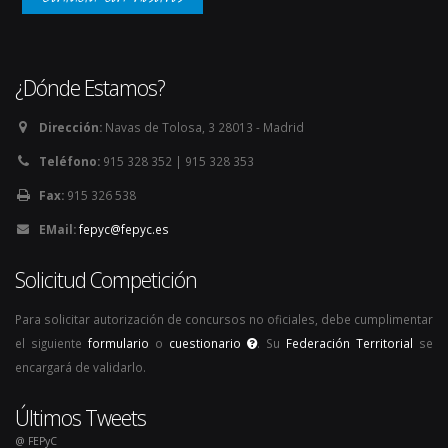
¿Dónde Estamos?
Dirección:
Navas de Tolosa, 3 28013 - Madrid
Teléfono:
915 328 352 | 915 328 353
Fax:
915 326 538
EMail:
fepyc@fepyc.es
Solicitud Competición
Para solicitar autorización de concursos no oficiales, debe cumplimentar
el siguiente
formulario
o
cuestionario
. Su
Federación Territorial
se
encargará de validarlo.
Últimos Tweets
@ FEPyC