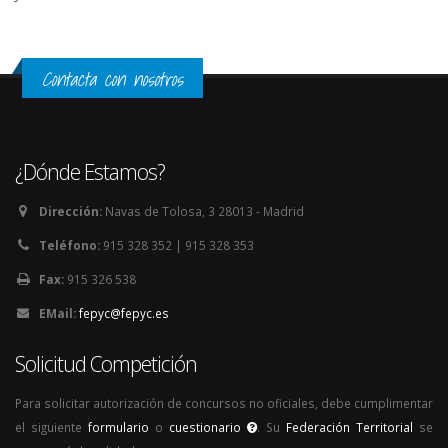
Contacta con nosotros
¿Dónde Estamos?
Dirección:
Navas de Tolosa, 3 28013 - Madrid
Teléfono:
915 328 352 | 915 328 353
Fax:
915 326 538
EMail:
fepyc@fepyc.es
Solicitud Competición
Para solicitar autorización de concursos no oficiales, debe cumplimentar
el siguiente
formulario
o
cuestionario
. Su
Federación Territorial
se