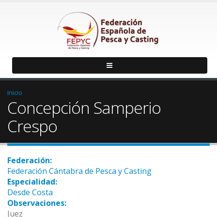
Inicio
Concepción Samperio
Crespo
Federación:
Federación Cántabra de Pesca y Casting
Especialidad:
Desde Costa
Observaciones:
Juez