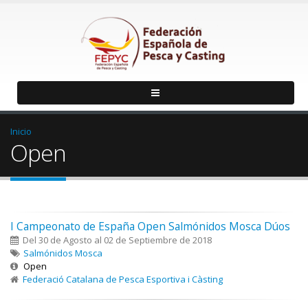
Inicio
Open
I Campeonato de España Open Salmónidos Mosca Dúos
Del 30 de Agosto al 02 de Septiembre de 2018
Salmónidos Mosca
Open
Federació Catalana de Pesca Esportiva i Càsting