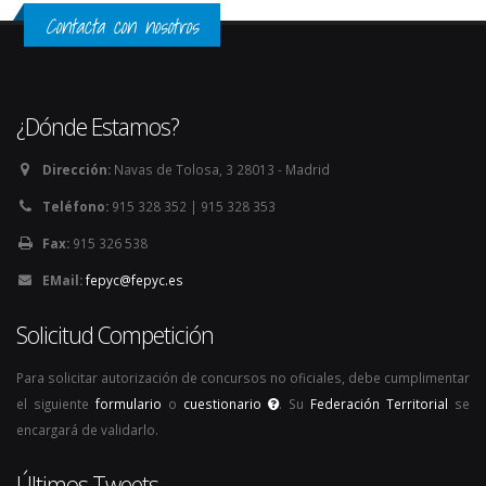
Contacta con nosotros
¿Dónde Estamos?
Dirección:
Navas de Tolosa, 3 28013 - Madrid
Teléfono:
915 328 352 | 915 328 353
Fax:
915 326 538
EMail:
fepyc@fepyc.es
Solicitud Competición
Para solicitar autorización de concursos no oficiales, debe cumplimentar
el siguiente
formulario
o
cuestionario
. Su
Federación Territorial
se
encargará de validarlo.
Últimos Tweets