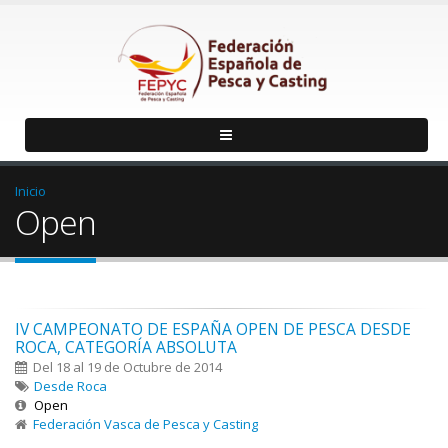
Inicio
Open
IV CAMPEONATO DE ESPAÑA OPEN DE PESCA DESDE
ROCA, CATEGORÍA ABSOLUTA
Del 18 al 19 de Octubre de 2014
Desde Roca
Open
Federación Vasca de Pesca y Casting