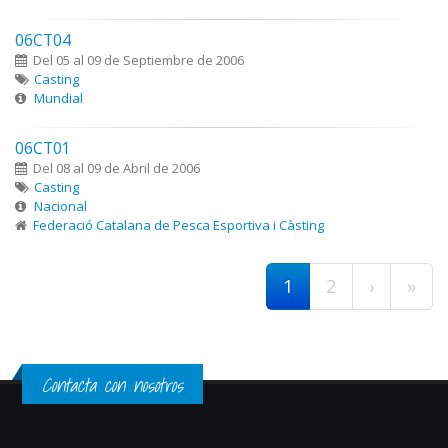
06CT04
Del 05 al 09 de Septiembre de 2006
Casting
Mundial
06CT01
Del 08 al 09 de Abril de 2006
Casting
Nacional
Federació Catalana de Pesca Esportiva i Càsting
Páginas
1
2
›
»
Contacta con nosotros