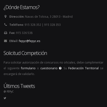
¿Dónde Estamos?
Dirección:
Navas de Tolosa, 3 28013 - Madrid
Teléfono:
915 328 352 | 915 328 353
Fax:
915 326 538
EMail:
fepyc@fepyc.es
Solicitud Competición
Para solicitar autorización de concursos no oficiales, debe cumplimentar
el siguiente
formulario
o
cuestionario
. Su
Federación Territorial
se
encargará de validarlo.
Últimos Tweets
@ FEPyC