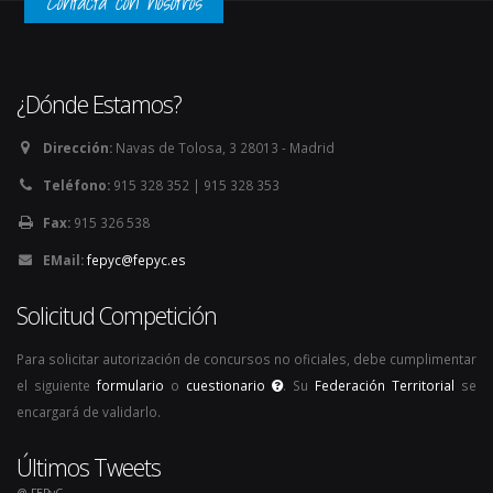
Contacta con nosotros
¿Dónde Estamos?
Dirección:
Navas de Tolosa, 3 28013 - Madrid
Teléfono:
915 328 352 | 915 328 353
Fax:
915 326 538
EMail:
fepyc@fepyc.es
Solicitud Competición
Para solicitar autorización de concursos no oficiales, debe cumplimentar
el siguiente
formulario
o
cuestionario
. Su
Federación Territorial
se
encargará de validarlo.
Últimos Tweets