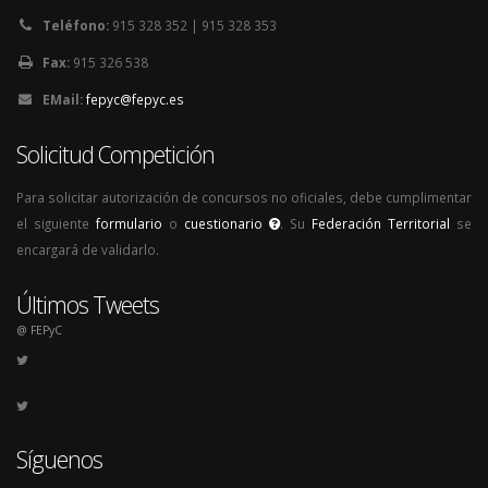
Teléfono:
915 328 352 | 915 328 353
Fax:
915 326 538
EMail:
fepyc@fepyc.es
Solicitud Competición
Para solicitar autorización de concursos no oficiales, debe cumplimentar
el siguiente
formulario
o
cuestionario
. Su
Federación Territorial
se
encargará de validarlo.
Últimos Tweets
@ FEPyC
Síguenos