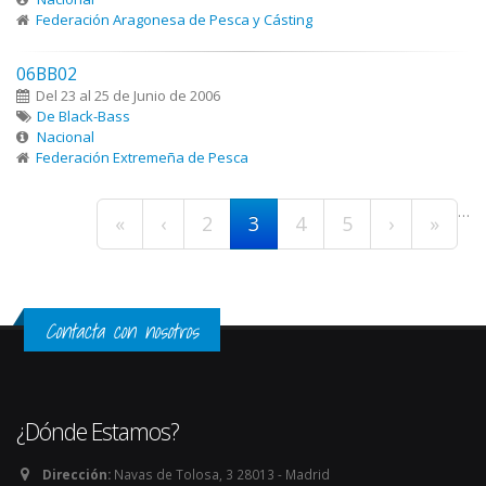
Federación Aragonesa de Pesca y Cásting
06BB02
Del 23 al 25 de Junio de 2006
De Black-Bass
Nacional
Federación Extremeña de Pesca
Páginas
…
«
‹
2
3
4
5
›
»
Contacta con nosotros
¿Dónde Estamos?
Dirección:
Navas de Tolosa, 3 28013 - Madrid