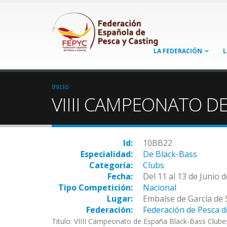
LA FEDERACIÓN
L
Inicio
VIIII CAMPEONATO D
Id:
10BB22
Especialidad:
De Black-Bass
Categoría:
Clubs
Fecha:
Del 11 al 13 de Junio 
Tipo Competición:
Nacional
Lugar:
Embalse de García de 
Federación:
Federación de Pesca d
Titulo: VIIII Campeonato de España Black-Bass Clube