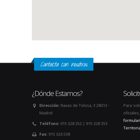
Contacta con nosotros
¿Dónde Estamos?
Solic
Dirección:
Navas de Tolosa, 3 28013 -
Para sol
Madrid
oficiale
formular
Teléfono:
915 328 352 | 915 328 353
Territoria
Fax:
915 326 538