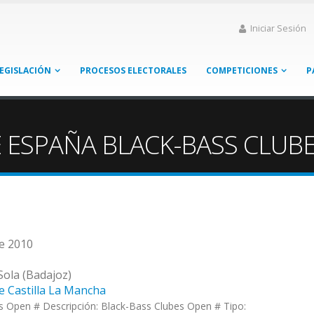
Iniciar Sesión
EGISLACIÓN
PROCESOS ELECTORALES
COMPETICIONES
P
E ESPAÑA BLACK-BASS CLUB
de 2010
Sola (Badajoz)
e Castilla La Mancha
s Open # Descripción: Black-Bass Clubes Open # Tipo: