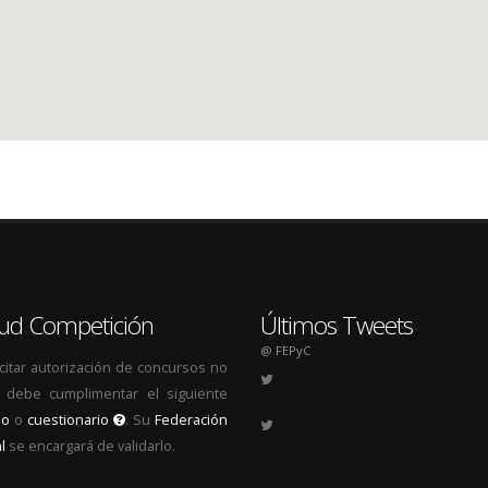
itud Competición
Últimos Tweets
@ FEPyC
icitar autorización de concursos no
s, debe cumplimentar el siguiente
io
o
cuestionario
. Su
Federación
l
se encargará de validarlo.