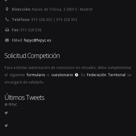
Dirección:
Navas de Tolosa, 3 28013 - Madrid
Teléfono:
915 328 352 | 915 328 353
Fax:
915 326 538
EMail:
fepyc@fepyc.es
Solicitud Competición
Para solicitar autorización de concursos no oficiales, debe cumplimentar
el siguiente
formulario
o
cuestionario
. Su
Federación Territorial
se
encargará de validarlo.
Últimos Tweets
@ FEPyC