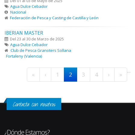
Del 01 al 03 de Mayo de 2025
Agua Dulce Cebador
Nacional
Federación de Pesca y Casting de Castilla y León
IBERIAN MASTER
Del 23 al 30 de Marzo de 2025
Agua Dulce Cebador
Club de Pesca Granoters Sollana
Fortaleny (Valencia)
Páginas
…
«
‹
1
2
3
4
›
»
Contacta con nosotros
¿Dónde Estamos?