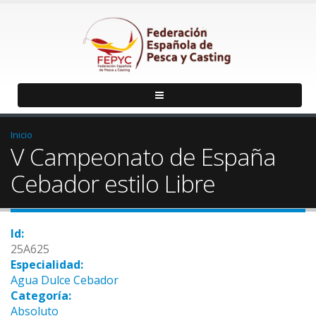
Inicio
V Campeonato de España
Cebador estilo Libre
Id:
25A625
Especialidad:
Agua Dulce Cebador
Categoría:
Absoluto