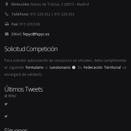
Dirección:
Navas de Tolosa, 3 28013 - Madrid
Teléfono:
915 328 352 | 915 328 353
Fax:
915 326 538
EMail:
fepyc@fepyc.es
Solicitud Competición
Para solicitar autorización de concursos no oficiales, debe cumplimentar
el siguiente
formulario
o
cuestionario
. Su
Federación Territorial
se
encargará de validarlo.
Últimos Tweets
@ FEPyC
Síguenos