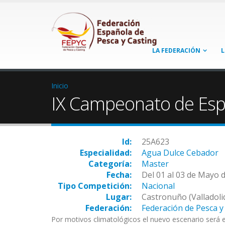
LA FEDERACIÓN
L
Inicio
IX Campeonato de Esp
Id:
25A623
Especialidad:
Agua Dulce Cebador
Categoría:
Master
Fecha:
Del 01 al 03 de Mayo 
Tipo Competición:
Nacional
Lugar:
Castronuño (Valladolid
Federación:
Federación de Pesca y 
Por motivos climatológicos el nuevo escenario será 