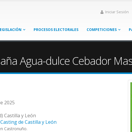
Iniciar Sesión
EGISLACIÓN
PROCESOS ELECTORALES
COMPETICIONES
P
aña Agua-dulce Cebador Mas
de 2025
) Castilla y León
Casting de Castilla y León
en Castronuño.