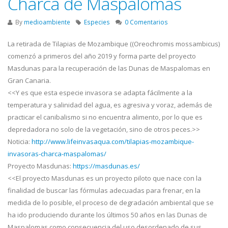
Charca de Maspalomas
By
medioambiente
Especies
0 Comentarios
La retirada de Tilapias de Mozambique ((Oreochromis mossambicus)
comenzó a primeros del año 2019 y forma parte del proyecto
Masdunas para la recuperación de las Dunas de Maspalomas en
Gran Canaria.
<<Y es que esta especie invasora se adapta fácilmente a la
temperatura y salinidad del agua, es agresiva y voraz, además de
practicar el canibalismo si no encuentra alimento, por lo que es
depredadora no solo de la vegetación, sino de otros peces.>>
Noticia:
http://www.lifeinvasaqua.com/tilapias-mozambique-
invasoras-charca-maspalomas/
Proyecto Masdunas:
https://masdunas.es/
<<El proyecto Masdunas es un proyecto piloto que nace con la
finalidad de buscar las fórmulas adecuadas para frenar, en la
medida de lo posible, el proceso de degradación ambiental que se
ha ido produciendo durante los últimos 50 años en las Dunas de
Maspalomas como consecuencia del uso desordenado de sus