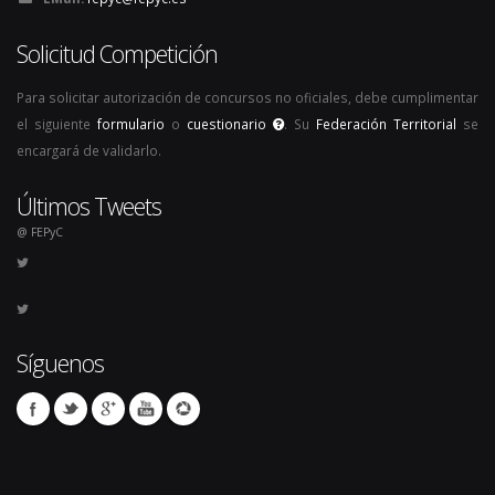
Solicitud Competición
Para solicitar autorización de concursos no oficiales, debe cumplimentar
el siguiente
formulario
o
cuestionario
. Su
Federación Territorial
se
encargará de validarlo.
Últimos Tweets
@ FEPyC
Síguenos