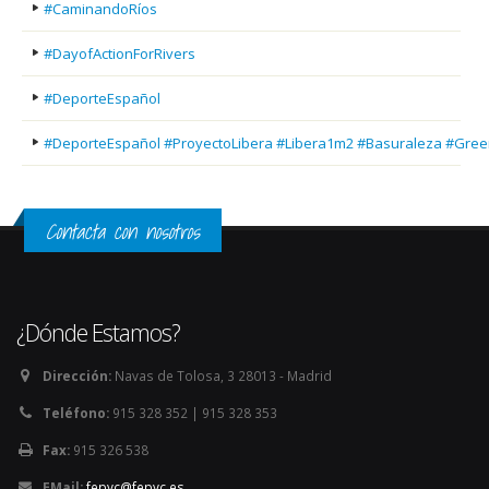
#CaminandoRíos
#DayofActionForRivers
#DeporteEspañol
#DeporteEspañol #ProyectoLibera #Libera1m2 #Basuraleza #Gree
Contacta con nosotros
¿Dónde Estamos?
Dirección:
Navas de Tolosa, 3 28013 - Madrid
Teléfono:
915 328 352 | 915 328 353
Fax:
915 326 538
EMail:
fepyc@fepyc.es