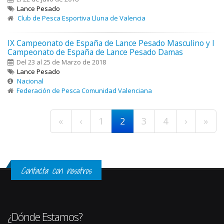
Lance Pesado
Club de Pesca Esportiva Lluna de Valencia
IX Campeonato de España de Lance Pesado Masculino y I
Campeonato de España de Lance Pesado Damas
Del 23 al 25 de Marzo de 2018
Lance Pesado
Nacional
Federación de Pesca Comunidad Valenciana
Páginas
«
‹
1
2
3
4
›
»
Contacta con nosotros
¿Dónde Estamos?