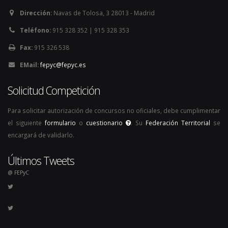
Dirección:
Navas de Tolosa, 3 28013 - Madrid
Teléfono:
915 328 352 | 915 328 353
Fax:
915 326 538
EMail:
fepyc@fepyc.es
Solicitud Competición
Para solicitar autorización de concursos no oficiales, debe cumplimentar
el siguiente
formulario
o
cuestionario
. Su
Federación Territorial
se
encargará de validarlo.
Últimos Tweets
@ FEPyC