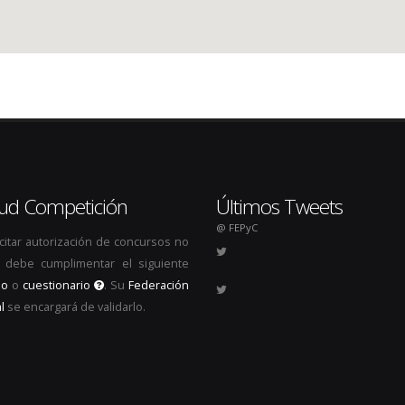
itud Competición
Últimos Tweets
@ FEPyC
icitar autorización de concursos no
s, debe cumplimentar el siguiente
io
o
cuestionario
. Su
Federación
l
se encargará de validarlo.