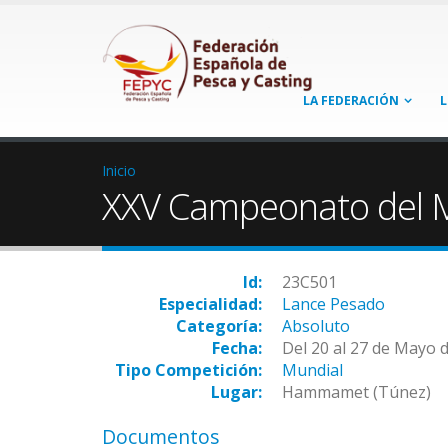
LA FEDERACIÓN
L
Inicio
XXV Campeonato del 
Id:
23C501
Especialidad:
Lance Pesado
Categoría:
Absoluto
Fecha:
Del 20 al 27 de Mayo 
Tipo Competición:
Mundial
Lugar:
Hammamet (Túnez)
Documentos