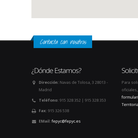
Contacta con nosotros
¿Dónde Estamos?
Solic
Dirección:
Navas de Tolosa, 3 28013 -
Para sol
Madrid
oficiale
formular
Teléfono:
915 328 352 | 915 328 353
Territoria
Fax:
915 326 538
EMail:
fepyc@fepyc.es