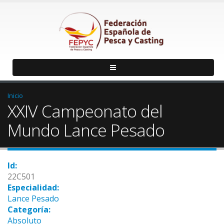
Inicio
XXIV Campeonato del
Mundo Lance Pesado
Id:
22C501
Especialidad:
Lance Pesado
Categoría:
Absoluto