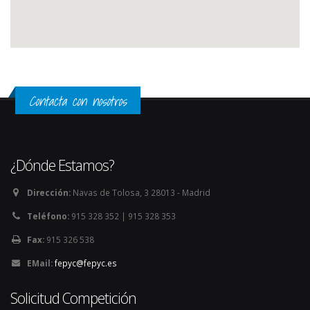
Contacta con nosotros
¿Dónde Estamos?
Dirección:
Navas de Tolosa, 3 28013 - Madrid
Teléfono:
915 328 352 | 915 328 353
Fax:
915 326 538
EMail:
fepyc@fepyc.es
Solicitud Competición