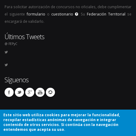
Para solicitar autorización de concursos no oficiales, debe cumplimentar
el siguiente
formulario
o
cuestionario
. Su
Federación Territorial
se
encargará de validarlo.
Últimos Tweets
@ FEPyC
Síguenos
Este sitio web utiliza cookies para mejorar la funcionalidad,
recopilar estadísticas anónimas de navegación e integrar
contenido de otros servicios. Si continúa con la navegación
entendemos que acepta su uso.
© Copyright 2026. Todos los derechos reservados.