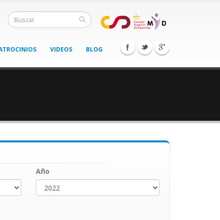
ATROCINIOS
VIDEOS
BLOG
Año
Año
Year