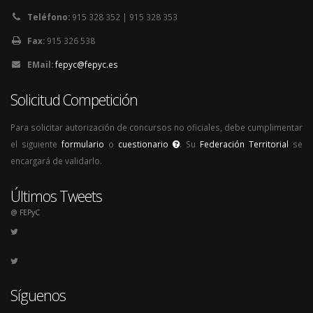
Teléfono:
915 328 352 | 915 328 353
Fax:
915 326 538
EMail:
fepyc@fepyc.es
Solicitud Competición
Para solicitar autorización de concursos no oficiales, debe cumplimentar
el siguiente
formulario
o
cuestionario
. Su
Federación Territorial
se
encargará de validarlo.
Últimos Tweets
@ FEPyC
Síguenos