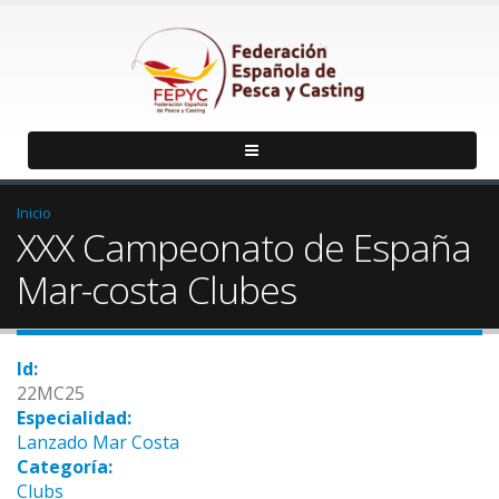
Inicio
XXX Campeonato de España
Mar-costa Clubes
Id:
22MC25
Especialidad:
Lanzado Mar Costa
Categoría:
Clubs