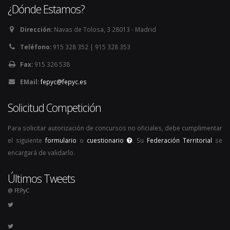
¿Dónde Estamos?
Dirección:
Navas de Tolosa, 3 28013 - Madrid
Teléfono:
915 328 352 | 915 328 353
Fax:
915 326 538
EMail:
fepyc@fepyc.es
Solicitud Competición
Para solicitar autorización de concursos no oficiales, debe cumplimentar
el siguiente
formulario
o
cuestionario
. Su
Federación Territorial
se
encargará de validarlo.
Últimos Tweets
@ FEPyC