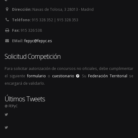
Dirección:
Navas de Tolosa, 3 28013 - Madrid
Teléfono:
915 328 352 | 915 328 353
Fax:
915 326 538
EMail:
fepyc@fepyc.es
Solicitud Competición
Para solicitar autorización de concursos no oficiales, debe cumplimentar
el siguiente
formulario
o
cuestionario
. Su
Federación Territorial
se
encargará de validarlo.
Últimos Tweets
@ FEPyC