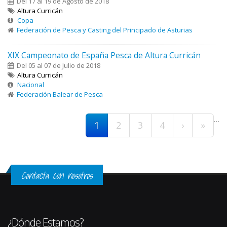
Del 17 al 19 de Agosto de 2018
Altura Curricán
Copa
Federación de Pesca y Casting del Principado de Asturias
XIX Campeonato de España Pesca de Altura Curricán
Del 05 al 07 de Julio de 2018
Altura Curricán
Nacional
Federación Balear de Pesca
Páginas
…
1
2
3
4
›
»
Contacta con nosotros
¿Dónde Estamos?