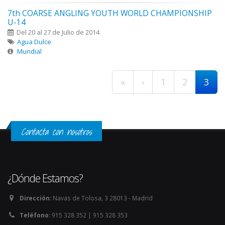
7th COARSE ANGLING YOUTH WORLD CHAMPIONSHIP
U-14
Del 20 al 27 de Julio de 2014
Agua Dulce
Mundial
Páginas
«
‹
1
2
3
Contacta con nosotros
¿Dónde Estamos?
Dirección:
Navas de Tolosa, 3 28013 - Madrid
Teléfono:
915 328 352 | 915 328 353