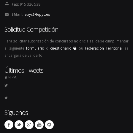
Fax:
915 326 538
EMail:
fepyc@fepyc.es
Solicitud Competición
Para solicitar autorización de concursos no oficiales, debe cumplimentar
el siguiente
formulario
o
cuestionario
. Su
Federación Territorial
se
encargará de validarlo.
Últimos Tweets
@ FEPyC
Síguenos