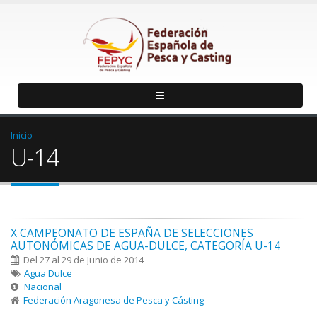
Inicio
U-14
X CAMPEONATO DE ESPAÑA DE SELECCIONES
AUTONÓMICAS DE AGUA-DULCE, CATEGORÍA U-14
Del 27 al 29 de Junio de 2014
Agua Dulce
Nacional
Federación Aragonesa de Pesca y Cásting