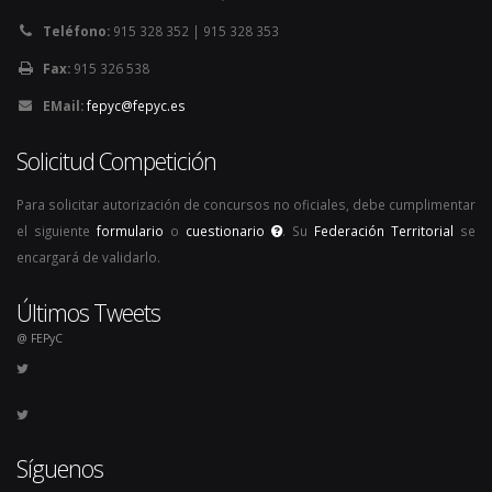
Teléfono:
915 328 352 | 915 328 353
Fax:
915 326 538
EMail:
fepyc@fepyc.es
Solicitud Competición
Para solicitar autorización de concursos no oficiales, debe cumplimentar
el siguiente
formulario
o
cuestionario
. Su
Federación Territorial
se
encargará de validarlo.
Últimos Tweets
@ FEPyC
Síguenos