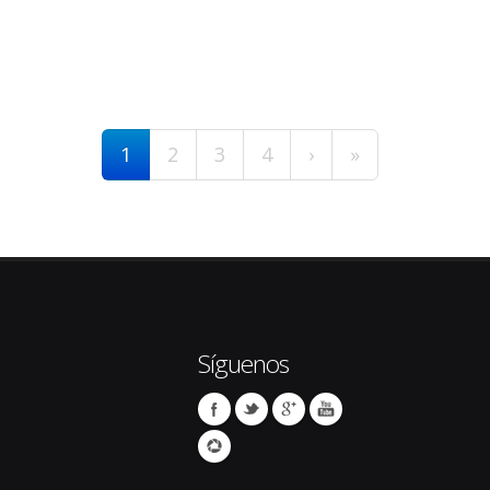
1
2
3
4
›
»
Síguenos