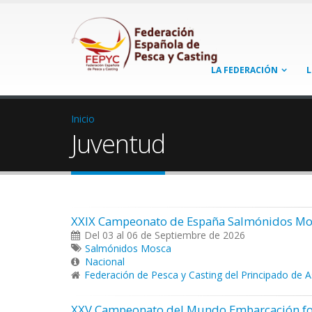
LA FEDERACIÓN
L
Inicio
Juventud
XXIX Campeonato de España Salmónidos Mo
Del 03 al 06 de Septiembre de 2026
Salmónidos Mosca
Nacional
Federación de Pesca y Casting del Principado de A
XXV Campeonato del Mundo Embarcación f