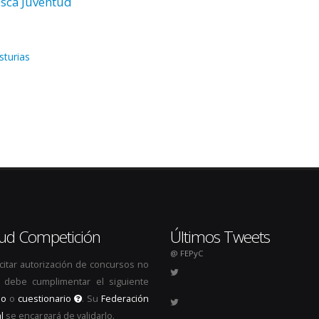
sca Juventud
sturias
itud Competición
Últimos Tweets
@ FEPyC
icitar autorización de concursos no
s, debe cumplimentar el siguiente
io
o
cuestionario
. Su
Federación
l
se encargará de validarlo.