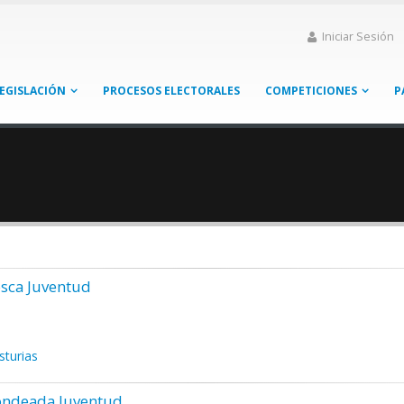
Iniciar Sesión
EGISLACIÓN
PROCESOS ELECTORALES
COMPETICIONES
P
sca Juventud
sturias
ondeada Juventud