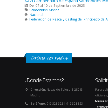
XXVI Campeonato de España Salmónidos Mo
Del 07 al 10 de Septiembre de 2023
Salmónidos Mosca
Nacional
Federación de Pesca y Casting del Principado de A
Páginas
Contacta con nosotros
¿Dónde Estamos?
Solic
Dirección:
Navas de Tolosa, 3 28013 -
Para sol
Madrid
oficiale
formular
Teléfono:
915 328 352 | 915 328 353
Territoria