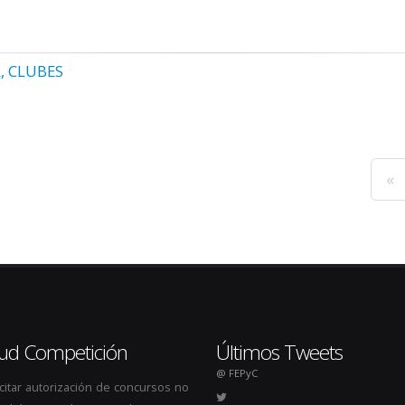
, CLUBES
«
itud Competición
Últimos Tweets
@ FEPyC
icitar autorización de concursos no