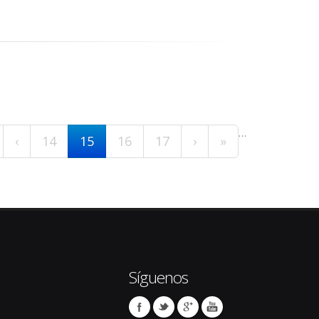
…
‹
14
15
16
17
›
»
Síguenos