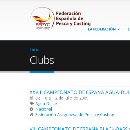
LA FEDERACIÓN
L
Inicio
Clubs
XXVIII CAMPEONATO DE ESPAÑA AGUA-DUL
Del 10 al 12 de Julio de 2009
Agua Dulce
Nacional
Federación Aragonesa de Pesca y Cásting
VIII CAMPEONATO DE ESPAÑA BLACK-BASS