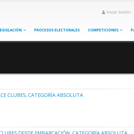
Iniciar Sesión
EGISLACIÓN
PROCESOS ELECTORALES
COMPETICIONES
P
CE CLUBES, CATEGORÍA ABSOLUTA
 CLUBES DESDE EMBARCACIÓN, CATEGORÍA ABSOLUTA