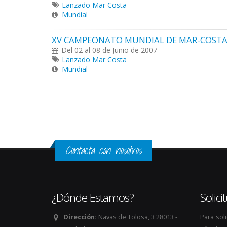
Lanzado Mar Costa
Mundial
XV CAMPEONATO MUNDIAL DE MAR-COSTA
Del 02 al 08 de Junio de 2007
Lanzado Mar Costa
Mundial
Páginas
Contacta con nosotros
¿Dónde Estamos?
Solic
Dirección:
Navas de Tolosa, 3 28013 -
Para sol