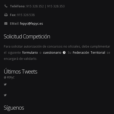
Teléfono:
915 328 352 | 915 328 353
Fax:
915 326 538
EMail:
fepyc@fepyc.es
Solicitud Competición
Para solicitar autorización de concursos no oficiales, debe cumplimentar
el siguiente
formulario
o
cuestionario
. Su
Federación Territorial
se
encargará de validarlo.
Últimos Tweets
@ FEPyC
Síguenos