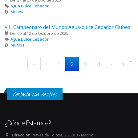
Del 21 al 27 de Julio de 2025
Agua Dulce Cebador
Mundial
VIII Campeonato del Mundo Agua-dulce Cebador Clubes
Del 06 al 12 de Octubre de 2025
Agua Dulce Cebador
Mundial
Páginas
…
«
‹
1
2
3
4
›
»
Contacta con nosotros
¿Dónde Estamos?
Dirección:
Navas de Tolosa, 3 28013 - Madrid