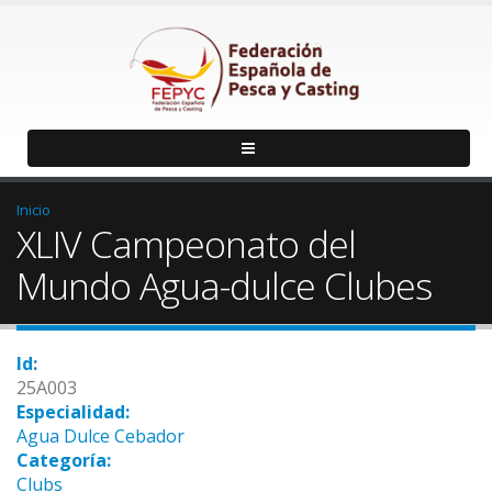
Inicio
XLIV Campeonato del
Mundo Agua-dulce Clubes
Id:
25A003
Especialidad:
Agua Dulce Cebador
Categoría:
Clubs