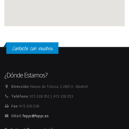
Contacta con nosotros
¿Dónde Estamos?
Dirección:
Navas de Tolosa, 3 28013 - Madrid
Teléfono:
915 328 352 | 915 328 353
Fax:
915 326 538
EMail:
fepyc@fepyc.es