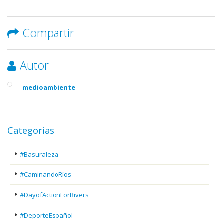
Compartir
Autor
medioambiente
Categorias
#Basuraleza
#CaminandoRíos
#DayofActionForRivers
#DeporteEspañol