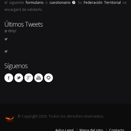
el siguiente
formulario
o
cuestionario
. Su
Federación Territorial
se
encargará de validarlo.
Últimos Tweets
@ FEPyC
Síguenos
© Copyright 2026. Todos los derechos reservados.
Avíso Legal
Mapa del sitio
Contacto