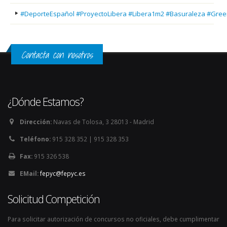
#DeporteEspañol #ProyectoLibera #Libera1m2 #Basuraleza #Gree
Contacta con nosotros
¿Dónde Estamos?
Dirección:
Navas de Tolosa, 3 28013 - Madrid
Teléfono:
915 328 352 | 915 328 353
Fax:
915 326 538
EMail:
fepyc@fepyc.es
Solicitud Competición
Para solicitar autorización de concursos no oficiales, debe cumplimentar