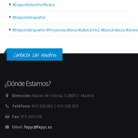
#DayofActionForRivers
#DeporteEspañol
#DeporteEspañol #ProyectoLibera #Libera1m2 #Basuraleza #Gree
Contacta con nosotros
¿Dónde Estamos?
Dirección:
Navas de Tolosa, 3 28013 - Madrid
Teléfono:
915 328 352 | 915 328 353
Fax:
915 326 538
EMail:
fepyc@fepyc.es