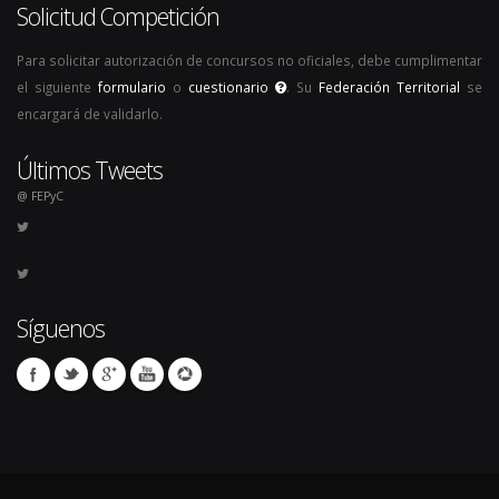
Solicitud Competición
Para solicitar autorización de concursos no oficiales, debe cumplimentar
el siguiente
formulario
o
cuestionario
. Su
Federación Territorial
se
encargará de validarlo.
Últimos Tweets
@ FEPyC
Síguenos