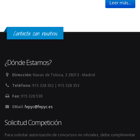
Leer más...
Contacta con nosotros
¿Dónde Estamos?
Dirección:
Navas de Tolosa, 3 28013 - Madrid
Teléfono:
915 328 352 | 915 328 353
Fax:
915 326 538
EMail:
fepyc@fepyc.es
Solicitud Competición
Para solicitar autorización de concursos no oficiales, debe cumplimentar