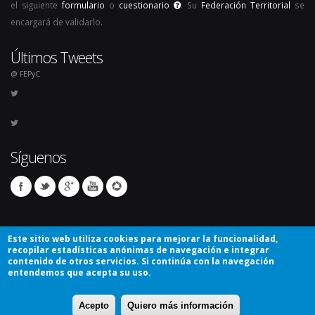
el siguiente
formulario
o
cuestionario
. Su
Federación Territorial
se
encargará de validarlo.
Últimos Tweets
@ FEPyC
Síguenos
Este sitio web utiliza cookies para mejorar la funcionalidad,
recopilar estadísticas anónimas de navegación e integrar
contenido de otros servicios. Si continúa con la navegación
entendemos que acepta su uso.
© Copyright 2026. Todos los derechos reservados.
Acepto
Quiero más información
Avíso Legal
Mapa del sitio
Contacto