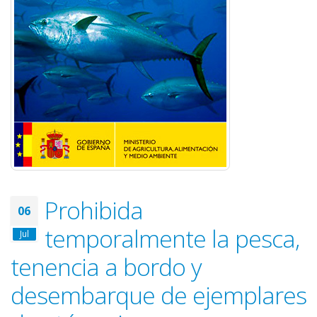
Prohibida
06
temporalmente la pesca,
Jul
tenencia a bordo y
desembarque de ejemplares