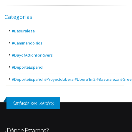
Categorias
#Basuraleza
#CaminandoRíos
#DayofActionForRivers
#DeporteEspañol
#DeporteEspañol #ProyectoLibera #Libera1m2 #Basuraleza #Gree
Contacta con nosotros
¿Dónde Estamos?