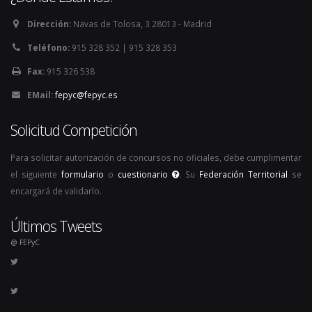
Dirección:
Navas de Tolosa, 3 28013 - Madrid
Teléfono:
915 328 352 | 915 328 353
Fax:
915 326 538
EMail:
fepyc@fepyc.es
Solicitud Competición
Para solicitar autorización de concursos no oficiales, debe cumplimentar
el siguiente
formulario
o
cuestionario
. Su
Federación Territorial
se
encargará de validarlo.
Últimos Tweets
@ FEPyC