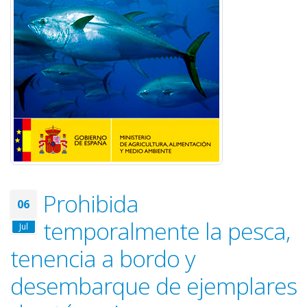
Prohibida
06
temporalmente la pesca,
Jul
tenencia a bordo y
desembarque de ejemplares