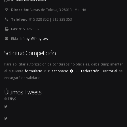
Dirección:
Navas de Tolosa, 3 28013 - Madrid
Teléfono:
915 328 352 | 915 328 353
Fax:
915 326 538
EMail:
fepyc@fepyc.es
Solicitud Competición
Para solicitar autorización de concursos no oficiales, debe cumplimentar
el siguiente
formulario
o
cuestionario
. Su
Federación Territorial
se
encargará de validarlo.
Últimos Tweets
@ FEPyC