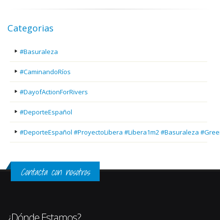
Categorias
#Basuraleza
#CaminandoRíos
#DayofActionForRivers
#DeporteEspañol
#DeporteEspañol #ProyectoLibera #Libera1m2 #Basuraleza #Gree
Contacta con nosotros
¿Dónde Estamos?