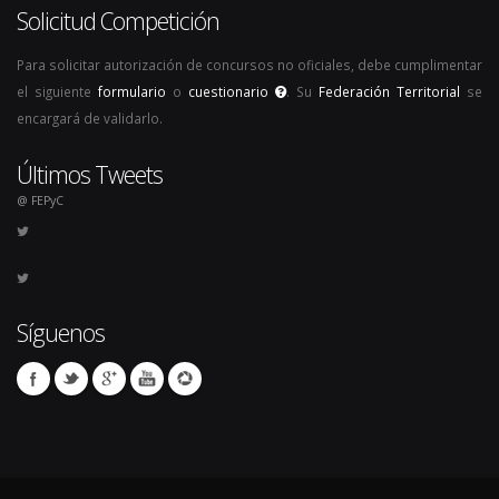
Solicitud Competición
Para solicitar autorización de concursos no oficiales, debe cumplimentar
el siguiente
formulario
o
cuestionario
. Su
Federación Territorial
se
encargará de validarlo.
Últimos Tweets
@ FEPyC
Síguenos