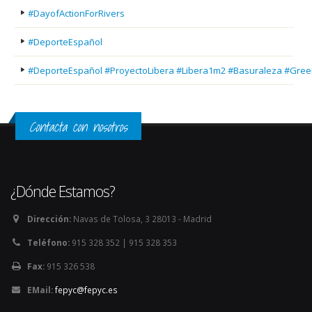
#DayofActionForRivers
#DeporteEspañol
#DeporteEspañol #ProyectoLibera #Libera1m2 #Basuraleza #Gree
Contacta con nosotros
¿Dónde Estamos?
Dirección:
Navas de Tolosa, 3 28013 - Madrid
Teléfono:
915 328 352 | 915 328 353
Fax:
915 326 538
EMail:
fepyc@fepyc.es