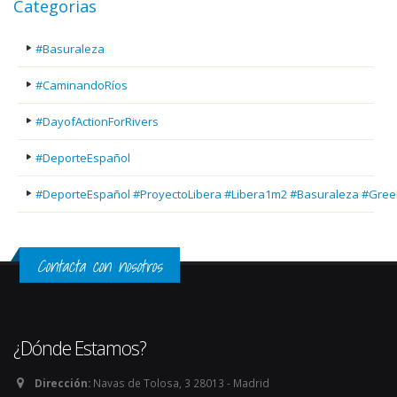
Categorias
#Basuraleza
#CaminandoRíos
#DayofActionForRivers
#DeporteEspañol
#DeporteEspañol #ProyectoLibera #Libera1m2 #Basuraleza #Gree
Contacta con nosotros
¿Dónde Estamos?
Dirección:
Navas de Tolosa, 3 28013 - Madrid