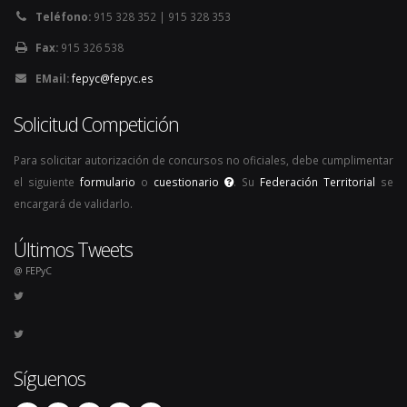
Teléfono:
915 328 352 | 915 328 353
Fax:
915 326 538
EMail:
fepyc@fepyc.es
Solicitud Competición
Para solicitar autorización de concursos no oficiales, debe cumplimentar
el siguiente
formulario
o
cuestionario
. Su
Federación Territorial
se
encargará de validarlo.
Últimos Tweets
@ FEPyC
Síguenos