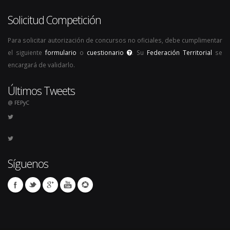
Solicitud Competición
Para solicitar autorización de concursos no oficiales, debe cumplimentar
el siguiente
formulario
o
cuestionario
. Su
Federación Territorial
se
encargará de validarlo.
Últimos Tweets
@ FEPyC
Síguenos