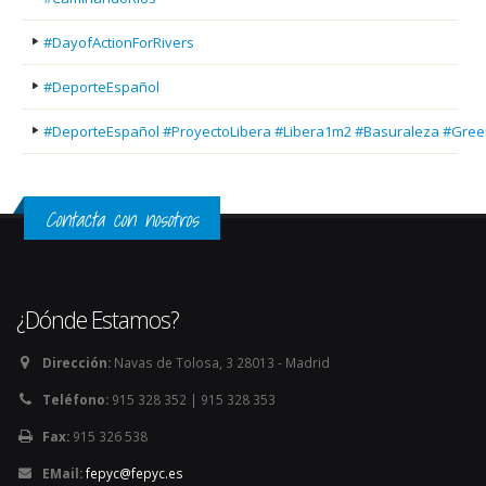
#DayofActionForRivers
#DeporteEspañol
#DeporteEspañol #ProyectoLibera #Libera1m2 #Basuraleza #Gree
Contacta con nosotros
¿Dónde Estamos?
Dirección:
Navas de Tolosa, 3 28013 - Madrid
Teléfono:
915 328 352 | 915 328 353
Fax:
915 326 538
EMail:
fepyc@fepyc.es