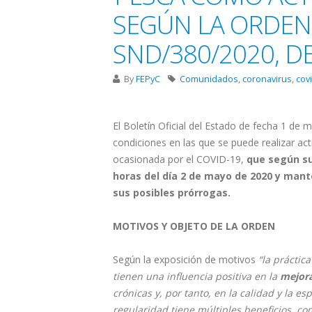
SEGÚN LA ORDEN 
SND/380/2020, DE
By
FEPyC
Comunidados
,
coronavirus
,
cov
El Boletín Oficial del Estado de fecha 1 de
condiciones en las que se puede realizar activ
ocasionada por el COVID-19,
que según su 
horas del día 2 de mayo de 2020 y mant
sus posibles prórrogas.
MOTIVOS Y OBJETO DE LA ORDEN
Según la exposición de motivos
“la práctic
tienen una influencia positiva en la
mejora
crónicas y, por tanto, en la calidad y la es
regularidad tiene múltiples beneficios, co