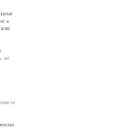
torial
or a
 6:00
s
, así
donde se
tencias