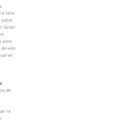
s
re libre
s sobre
n factor
or
s para
 de vida
gual en
e
los de
 de 14
e