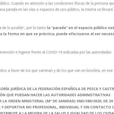
úblico. Cuando en atención a las condiciones físicas de la persona qu
una parada en las vías o espacios de uso público, la misma se llevará
 de lo posible”, por lo tanto
la “parada” en el espacio público na
ada la forma en que se práctica, puede efectuarse al ser necesa
evención e higiene frente al COVID-19 indicadas por las autoridades
úblico a favor de los que caminan y de los que van en bicicleta, en ese
ORÍA JURÍDICA DE LA FEDERACIÓN ESPAÑOLA DE PESCA Y CASTIN
CIÓN QUE PUEDAN HACER LAS AUTORIDADES ADMINISTRATIVAS
A ORDEN MINISTERIAL (Mº DE SANIDAD) SND/380/2020, DE 30
CA Y DEPORTIVA NO PROFESIONAL, INDIVIDUAL Y SIN CONTACTO 
TRIBUYE A LA MEJORA DE LA SALUD E IGUALDAD DE LOS CIUD