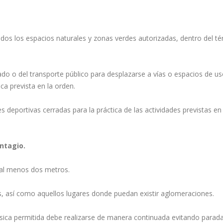
uidos los espacios naturales y zonas verdes autorizadas, dentro del t
do o del transporte público para desplazarse a vías o espacios de u
sica prevista en la orden.
s deportivas cerradas para la práctica de las actividades previstas en 
ontagio.
e al menos dos metros.
os, así como aquellos lugares donde puedan existir aglomeraciones.
d física permitida debe realizarse de manera continuada evitando parad