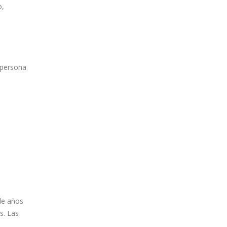
o,
 persona
de años
s. Las