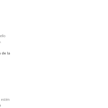
ello
.
 de la
o estén
a