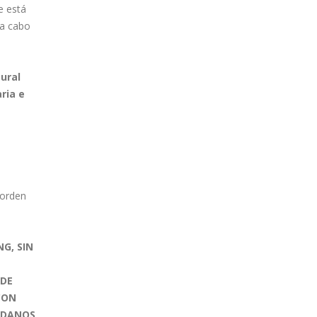
e está
 a cabo
tural
ria e
 orden
G, SIN
 DE
CON
ADANOS