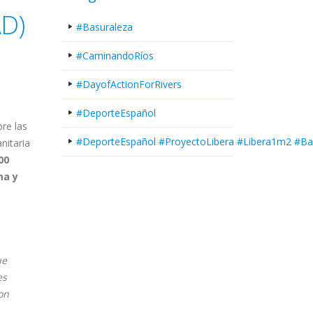
D)
#Basuraleza
#CaminandoRíos
#DayofActionForRivers
#DeporteEspañol
re las
#DeporteEspañol #ProyectoLibera #Libera1m2 #Ba
anitaria
00
ma y
ue
es
con