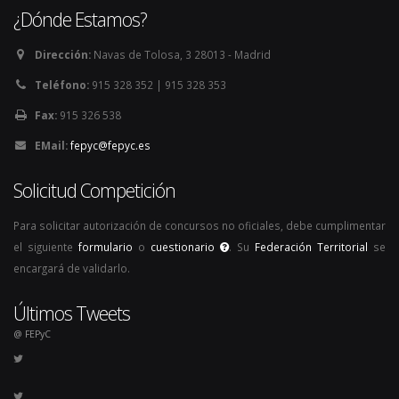
¿Dónde Estamos?
Dirección:
Navas de Tolosa, 3 28013 - Madrid
Teléfono:
915 328 352 | 915 328 353
Fax:
915 326 538
EMail:
fepyc@fepyc.es
Solicitud Competición
Para solicitar autorización de concursos no oficiales, debe cumplimentar
el siguiente
formulario
o
cuestionario
. Su
Federación Territorial
se
encargará de validarlo.
Últimos Tweets
@ FEPyC