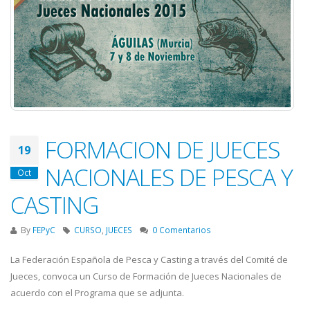
FORMACION DE JUECES
19
NACIONALES DE PESCA Y
Oct
CASTING
By
FEPyC
CURSO
,
JUECES
0 Comentarios
La Federación Española de Pesca y Casting a través del Comité de
Jueces, convoca un Curso de Formación de Jueces Nacionales de
acuerdo con el Programa que se adjunta.