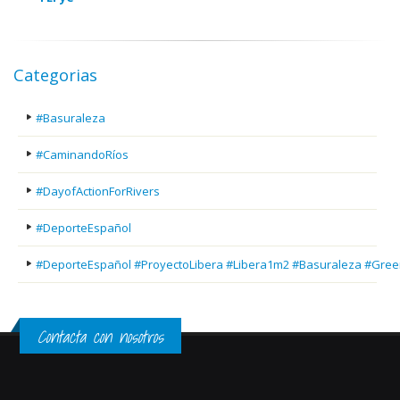
Categorias
#Basuraleza
#CaminandoRíos
#DayofActionForRivers
#DeporteEspañol
#DeporteEspañol #ProyectoLibera #Libera1m2 #Basuraleza #Gree
Contacta con nosotros