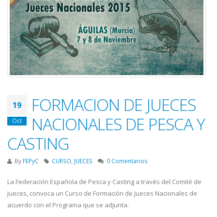
FORMACION DE JUECES
19
NACIONALES DE PESCA Y
Oct
CASTING
By
FEPyC
CURSO
,
JUECES
0 Comentarios
La Federación Española de Pesca y Casting a través del Comité de
Jueces, convoca un Curso de Formación de Jueces Nacionales de
acuerdo con el Programa que se adjunta.