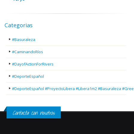
Categorias
#Basuraleza
#CaminandoRíos
#DayofActionForRivers
#DeporteEspañol
#DeporteEspañol #ProyectoLibera #Libera1m2 #Basuraleza #Gree
Contacta con nosotros