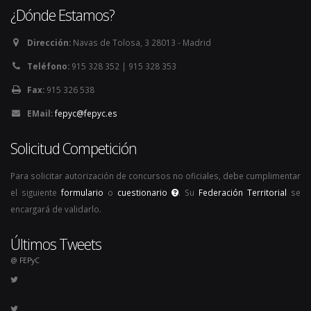
¿Dónde Estamos?
Dirección:
Navas de Tolosa, 3 28013 - Madrid
Teléfono:
915 328 352 | 915 328 353
Fax:
915 326 538
EMail:
fepyc@fepyc.es
Solicitud Competición
Para solicitar autorización de concursos no oficiales, debe cumplimentar
el siguiente
formulario
o
cuestionario
. Su
Federación Territorial
se
encargará de validarlo.
Últimos Tweets
@ FEPyC