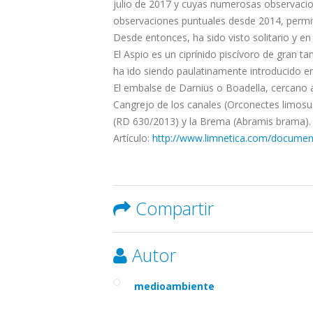
julio de 2017 y cuyas numerosas observacio
observaciones puntuales desde 2014, permit
Desde entonces, ha sido visto solitario y 
El Aspio es un ciprínido piscívoro de gran t
ha ido siendo paulatinamente introducido en B
El embalse de Darnius o Boadella, cercano a
Cangrejo de los canales (Orconectes limosus
(RD 630/2013) y la Brema (Abramis brama).
Artículo:
http://www.limnetica.com/document
Compartir
Autor
medioambiente