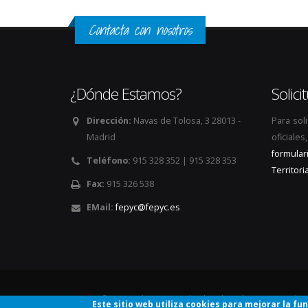
Contacta con nosotros
¿Dónde Estamos?
Solic
Dirección:
Navas de Tolosa, 3 28013 -
Para sol
Madrid
oficiale
formular
Teléfono:
915 328 352 | 915 328 353
Territoria
Fax:
915 326 538
EMail:
fepyc@fepyc.es
© Copyright 2026. Todos los derechos reservados
Este sitio web utiliza cookies para mejorar la fu