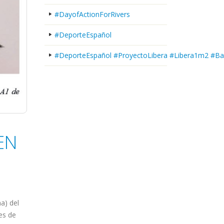
#DayofActionForRivers
#DeporteEspañol
#DeporteEspañol #ProyectoLibera #Libera1m2 #Ba
EN
a) del
es de