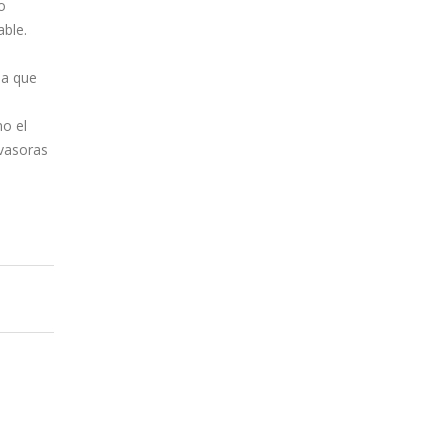
o
able.
ia que
mo el
nvasoras