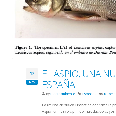
EL ASPIO, UNA N
12
ESPAÑA
Nov
By
medioambiente
Especies
0 Come
La revista científica Limnetica confirma la 
Aspio, un nuevo ciprínido introducido cuyos