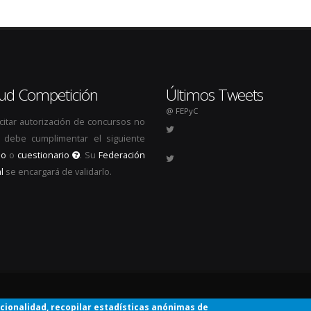
itud Competición
Últimos Tweets
@ FEPyC
icitar autorización de concursos no
s, debe cumplimentar el siguiente
io
o
cuestionario
. Su
Federación
l
se encargará de validarlo.
.
ncionalidad, recopilar estadísticas anónimas de