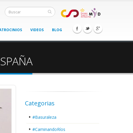
ATROCINIOS
VIDEOS
BLOG
ESPAÑA
Categorias
#Basuraleza
#CaminandoRíos