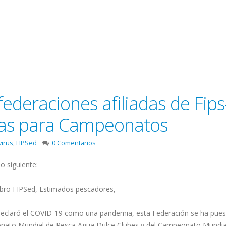
ederaciones afiliadas de Fip
has para Campeonatos
virus
,
FIPSed
0 Comentarios
o siguiente:
mbro FIPSed, Estimados pescadores,
declaró el COVID-19 como una pandemia, esta Federación se ha pues
onato Mundial de Pesca Agua Dulce Clubes y del Campeonato Mundia