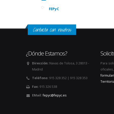
FEPyC
Contacta con nosotros
¿Dónde Estamos?
Solic
Dirección:
Navas de Tolosa, 3 28013 -
Para sol
Madrid
oficiale
formular
Teléfono:
915 328 352 | 915 328 353
Territoria
Fax:
915 326 538
EMail:
fepyc@fepyc.es