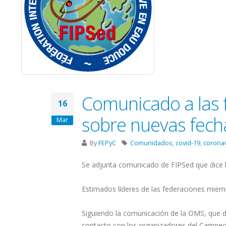
Comunicado a las f
16
sobre nuevas fec
Mar
By
FEPyC
Comunidados
,
covid-19
,
corona
Se adjunta comunicado de FIPSed que dice l
Estimados líderes de las federaciones mie
Siguiendo la comunicación de la OMS, que 
contacto con los organizadores del Campe