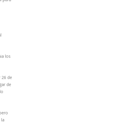
l
ia los
y 26 de
gar de
lo
pero
 la