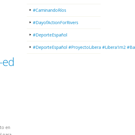
#CaminandoRíos
#DayofActionForRivers
#DeporteEspañol
#DeporteEspañol #ProyectoLibera #Libera1m2 #Ba
s-ed
to en
l para