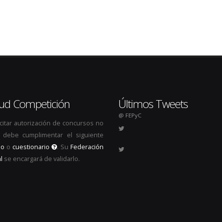
itud Competición
Últimos Tweets
@ FEPyC
icitar autorización de concursos no
s, debe cumplimentar el siguiente
io
o
cuestionario
. Su
Federación
l
se encargará de validarlo.