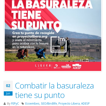
Combatir la basuraleza
02
tiene su punto
Jun
By
FEPyC
Ecoembes
,
SEO/Birdlife
,
Proyecto Libera
,
ADESP