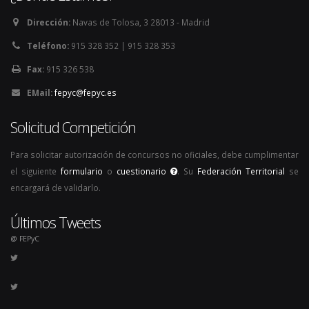
Dirección:
Navas de Tolosa, 3 28013 - Madrid
Teléfono:
915 328 352 | 915 328 353
Fax:
915 326 538
EMail:
fepyc@fepyc.es
Solicitud Competición
Para solicitar autorización de concursos no oficiales, debe cumplimentar
el siguiente
formulario
o
cuestionario
. Su
Federación Territorial
se
encargará de validarlo.
Últimos Tweets
@ FEPyC