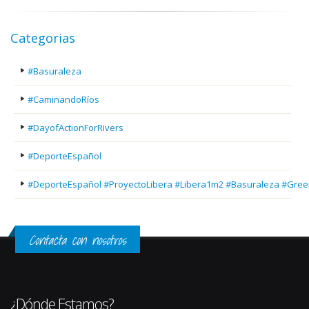
Categorias
#Basuraleza
#CaminandoRíos
#DayofActionForRivers
#DeporteEspañol
#DeporteEspañol #ProyectoLibera #Libera1m2 #Basuraleza #Gree
Contacta con nosotros
¿Dónde Estamos?