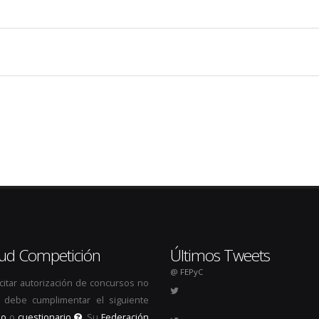
itud Competición
Últimos Tweets
@ FEPyC
icitar autorización de concursos no
s, debe cumplimentar el siguiente
io
o
cuestionario
. Su
Federación