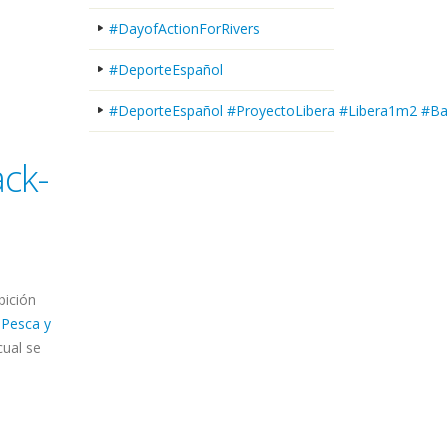
#DayofActionForRivers
#DeporteEspañol
#DeporteEspañol #ProyectoLibera #Libera1m2 #Ba
ck-
ibición
 Pesca y
 cual se