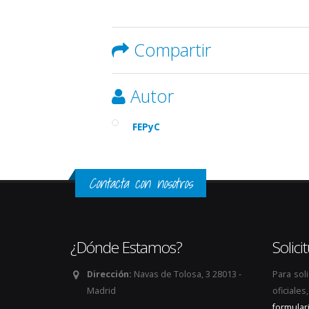
Compartir
Autor
FEPyC
Contacta con nosotros
¿Dónde Estamos?
Solic
Dirección:
Navas de Tolosa, 3 28013 -
Para sol
Madrid
oficiale
formular