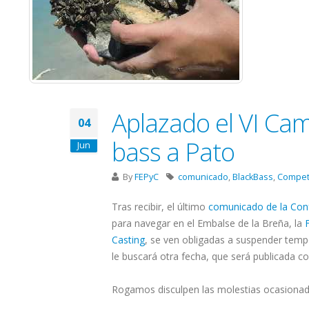
Aplazado el VI Ca
04
bass a Pato
Jun
By
FEPyC
comunicado
,
BlackBass
,
Compet
Tras recibir, el último
comunicado de la Conf
para navegar en el Embalse de la Breña, la
Casting
, se ven obligadas a suspender tem
le buscará otra fecha, que será publicada c
Rogamos disculpen las molestias ocasionada