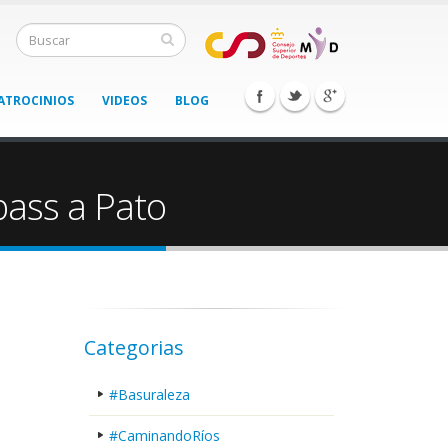
ATROCINIOS
VIDEOS
BLOG
bass a Pato
Categorias
#Basuraleza
#CaminandoRíos