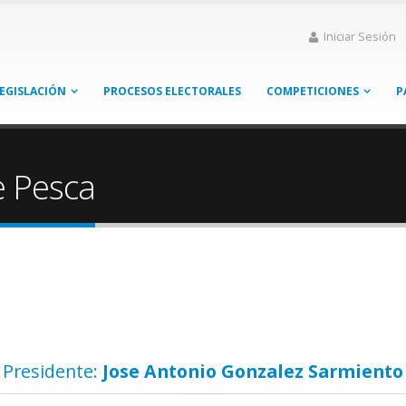
Iniciar Sesión
EGISLACIÓN
PROCESOS ELECTORALES
COMPETICIONES
P
e Pesca
Presidente:
Jose Antonio Gonzalez Sarmiento