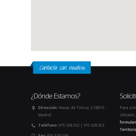
Contacta con nosotros
¿Dónde Estamos?
Solic
Dirección:
Navas de Tolosa, 3 28013 -
Para sol
Madrid
oficiale
formular
Teléfono:
915 328 352 | 915 328 353
Territoria
Fax:
915 326 538