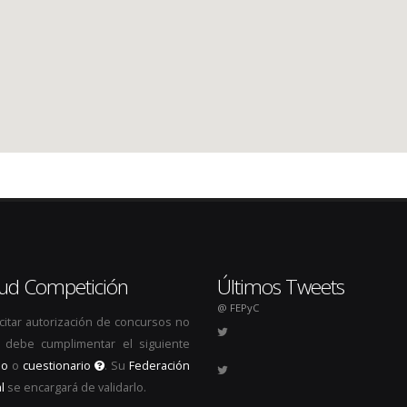
itud Competición
Últimos Tweets
@ FEPyC
icitar autorización de concursos no
s, debe cumplimentar el siguiente
io
o
cuestionario
. Su
Federación
l
se encargará de validarlo.