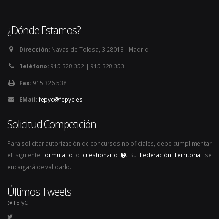
¿Dónde Estamos?
Dirección:
Navas de Tolosa, 3 28013 - Madrid
Teléfono:
915 328 352 | 915 328 353
Fax:
915 326 538
EMail:
fepyc@fepyc.es
Solicitud Competición
Para solicitar autorización de concursos no oficiales, debe cumplimentar
el siguiente
formulario
o
cuestionario
. Su
Federación Territorial
se
encargará de validarlo.
Últimos Tweets
@ FEPyC