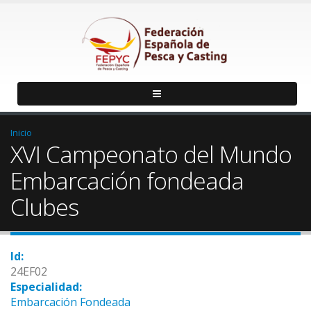
Inicio
XVI Campeonato del Mundo
Embarcación fondeada
Clubes
Id:
24EF02
Especialidad:
Embarcación Fondeada