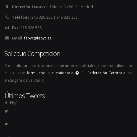
Dirección:
Navas de Tolosa, 3 28013 - Madrid
Teléfono:
915 328 352 | 915 328 353
Fax:
915 326 538
EMail:
fepyc@fepyc.es
Solicitud Competición
Para solicitar autorización de concursos no oficiales, debe cumplimentar
el siguiente
formulario
o
cuestionario
. Su
Federación Territorial
se
encargará de validarlo.
Últimos Tweets
@ FEPyC