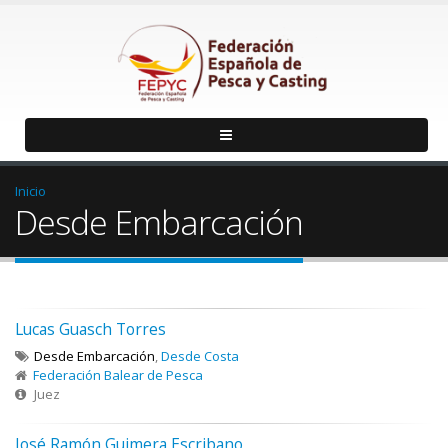
Inicio
Desde Embarcación
Lucas Guasch Torres
Desde Embarcación
,
Desde Costa
Federación Balear de Pesca
Juez
José Ramón Guimera Escribano