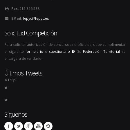
Fax:
915 326 538
EMail:
fepyc@fepyc.es
Solicitud Competición
Para solicitar autorización de concursos no oficiales, debe cumplimentar
el siguiente
formulario
o
cuestionario
. Su
Federación Territorial
se
encargará de validarlo.
Últimos Tweets
@ FEPyC
Síguenos