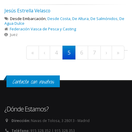
Jesús Estrella Velasco
Desde Embarcación
,
Desde Costa
,
De Altura
,
De Salmónidos
,
De
Agua Dulce
Federación Vasca de Pesca y Casting
Juez
Páginas
…
«
‹
4
5
6
7
›
»
Contacta con nosotros
¿Dónde Estamos?
Dirección:
Navas de Tolosa, 3 28013 - Madrid
Teléfono:
915 328 352 | 915 328 353