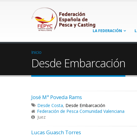
LA FEDERACIÓN
L
Inicio
Desde Embarcación
José Mª Poveda Rams
Desde Costa
,
Desde Embarcación
Federación de Pesca Comunidad Valenciana
Juez
Lucas Guasch Torres