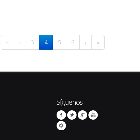
…
«
‹
3
4
5
6
›
»
Síguenos