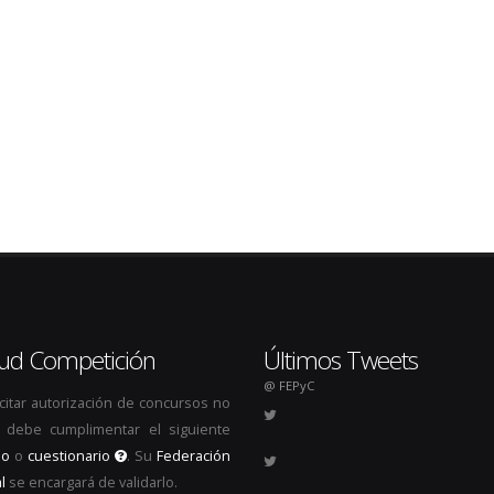
itud Competición
Últimos Tweets
@ FEPyC
icitar autorización de concursos no
s, debe cumplimentar el siguiente
io
o
cuestionario
. Su
Federación
l
se encargará de validarlo.