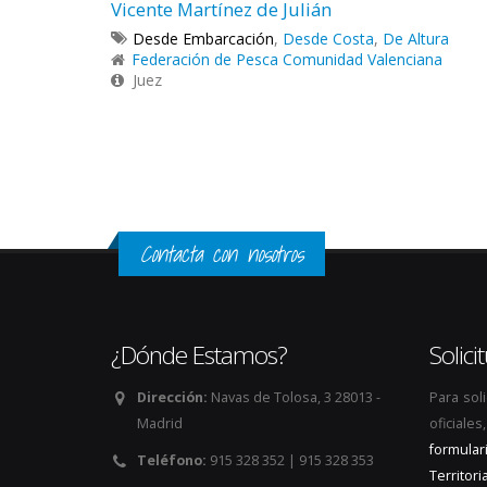
Vicente Martínez de Julián
Desde Embarcación
,
Desde Costa
,
De Altura
Federación de Pesca Comunidad Valenciana
Juez
Páginas
Contacta con nosotros
¿Dónde Estamos?
Solic
Dirección:
Navas de Tolosa, 3 28013 -
Para sol
Madrid
oficiale
formular
Teléfono:
915 328 352 | 915 328 353
Territoria