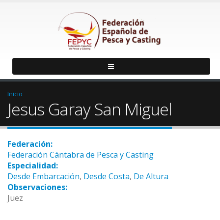
Inicio
Jesus Garay San Miguel
Federación:
Federación Cántabra de Pesca y Casting
Especialidad:
Desde Embarcación
,
Desde Costa
,
De Altura
Observaciones:
Juez