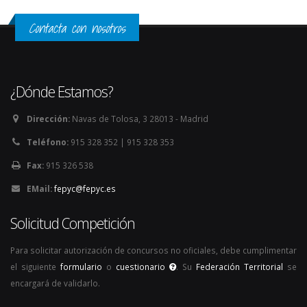
Contacta con nosotros
¿Dónde Estamos?
Dirección:
Navas de Tolosa, 3 28013 - Madrid
Teléfono:
915 328 352 | 915 328 353
Fax:
915 326 538
EMail:
fepyc@fepyc.es
Solicitud Competición
Para solicitar autorización de concursos no oficiales, debe cumplimentar
el siguiente
formulario
o
cuestionario
. Su
Federación Territorial
se
encargará de validarlo.